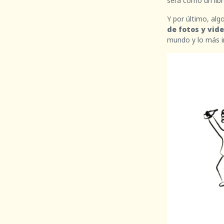
será como un libro
Y por último, alg
de fotos y vid
mundo y lo más im