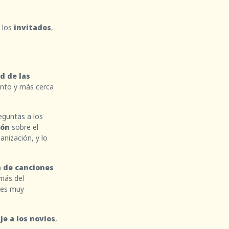
a los
invitados
,
d de las
ento y más cerca
guntas a los
ión
sobre el
anización, y lo
a de canciones
 más del
 es muy
e a los novios
,