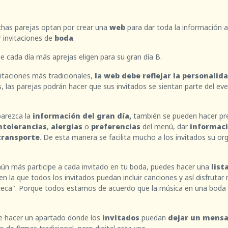
has parejas optan por crear una
web
para dar toda la información 
 invitaciones de
boda
.
e cada día más aprejas eligen para su gran día B.
itaciones más tradicionales,
la web debe reflejar la personalida
 las parejas podrán hacer que sus invitados se sientan parte del ev
parezca la
información del gran día,
también se pueden hacer pre
ntolerancias
,
alergias
o
preferencias
del menú, dar
informac
transporte
. De esta manera se facilita mucho a los invitados su org
aún más participe a cada invitado en tu boda, puedes hacer una
list
en la que todos los invitados puedan incluir canciones y así disfrutar
eca". Porque todos estamos de acuerdo que la música en una boda
e hacer un apartado donde los
invitados
puedan
dejar un mensaj