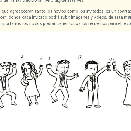
 de firmas tradicional, pero digital esta vez.
o que agradeceran tanto los novios como los invitados, es un aparta
eos
". donde cada invitado podrá subir imágenes y videos, de esta ma
portante, los novios podrán tener todos los recuerdos para el resto