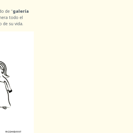
do de "
galería
nera todo el
 de su vida.