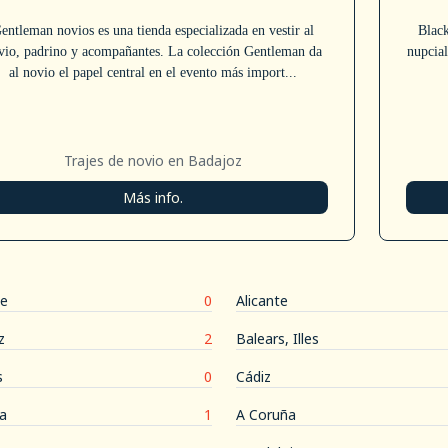
entleman novios es una tienda especializada en vestir al
Black
vio, padrino y acompañantes. La colección Gentleman da
nupcial
al novio el papel central en el evento más import...
Trajes de novio en Badajoz
Más info.
te
0
Alicante
z
2
Balears, Illes
s
0
Cádiz
a
1
A Coruña