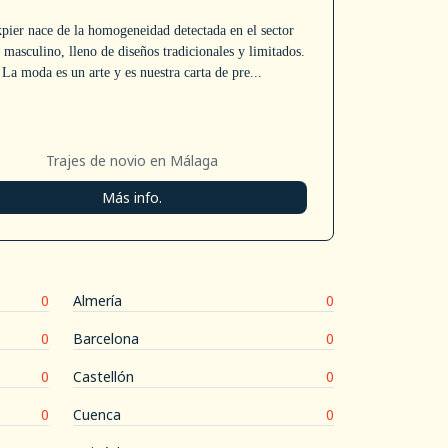
pier nace de la homogeneidad detectada en el sector
 masculino, lleno de diseños tradicionales y limitados.
La moda es un arte y es nuestra carta de pre...
Trajes de novio en Málaga
Más info.
0
Almería
0
0
Barcelona
0
0
Castellón
0
0
Cuenca
0