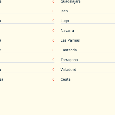
a
0
Guadalajara
0
Jaén
a
0
Lugo
0
Navarra
a
0
Las Palmas
e
0
Cantabria
0
Tarragona
a
0
Valladolid
za
0
Ceuta