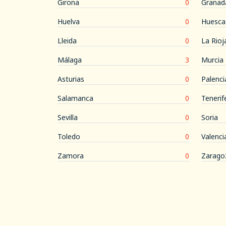
Girona
0
Granad
Huelva
0
Huesca
Lleida
0
La Rioj
Málaga
3
Murcia
Asturias
0
Palenci
Salamanca
0
Tenerif
Sevilla
0
Soria
Toledo
0
Valenci
Zamora
0
Zarago