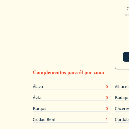
G
no
Complementos para él por zona
Álava
0
Albace
Ávila
0
Badajo
Burgos
0
Cácere
Ciudad Real
1
Córdob