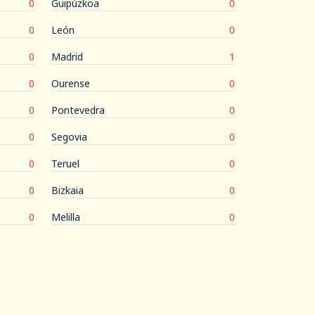
0
Guipúzkoa
0
0
León
0
0
Madrid
1
0
Ourense
0
0
Pontevedra
0
0
Segovia
0
0
Teruel
0
0
Bizkaia
0
0
Melilla
0