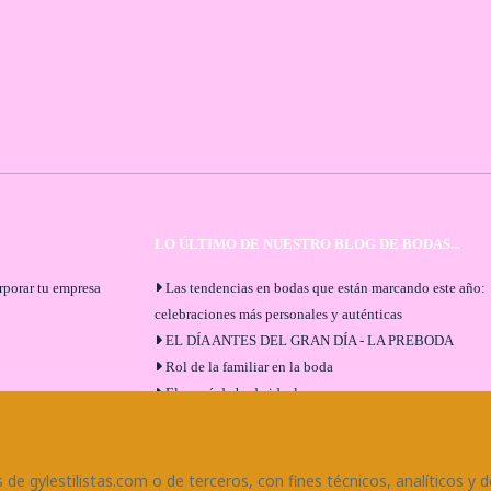
LO ÚLTIMO DE NUESTRO BLOG DE BODAS...
orporar tu empresa
Las tendencias en bodas que están marcando este año:
celebraciones más personales y auténticas
EL DÍA ANTES DEL GRAN DÍA - LA PREBODA
Rol de la familiar en la boda
El menú de boda ideal
Bodas en Alhaurín de la Torre: entrevista exclusiva co
Bodaeventos Málaga
¿Cómo será tu boda?
de gylestilistas.com o de terceros, con fines técnicos, analíticos y d