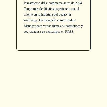
e
o
lanzamiento del e-commerce antes de 2024.
d
Tengo más de 10 años experiencia con el
e
cliente en la industria del beauty &
n
wellbeing. He trabajado como Product
f
Manager para varias firmas de cosméticos y
B
soy creadora de contenidos en RRSS.
r
i
o
: