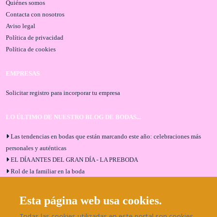
Quiénes somos
Contacta con nosotros
Aviso legal
Política de privacidad
Política de cookies
EMPRESAS
Solicitar registro para incorporar tu empresa
LO ÚLTIMO DE NUESTRO BLOG DE BODAS...
Las tendencias en bodas que están marcando este año: celebraciones más
personales y auténticas
EL DÍA ANTES DEL GRAN DÍA - LA PREBODA
Rol de la familiar en la boda
El menú de boda ideal
Bodas en Alhaurín de la Torre: entrevista exclusiva con Bodaeventos
Esta página web usa cookies.
Málaga
Todas las cookies utilizadas en este portal son cookies