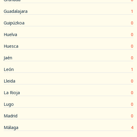
Guadalajara
1
Guipúzkoa
0
Huelva
0
Huesca
0
Jaén
0
León
1
Lleida
0
La Rioja
0
Lugo
0
Madrid
0
Málaga
4