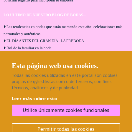
Solicitar registro para incorporar tu empresa
LO ÚLTIMO DE NUESTRO BLOG DE BODAS...
Las tendencias en bodas que están marcando este año: celebraciones más
personales y auténticas
EL DÍA ANTES DEL GRAN DÍA - LA PREBODA
Rol de la familiar en la boda
El menú de boda ideal
Bodas en Alhaurín de la Torre: entrevista exclusiva con Bodaeventos
Esta página web usa cookies.
Málaga
Todas las cookies utilizadas en este portal son cookies
¿Cómo será tu boda?
propias de gylestilistas.com o de terceros, con fines
Blog de bodas
técnicos, analíticos y de publicidad
Leer más sobre esto
SÍGUENOS EN NUESTRAS REDES
Utilice únicamente cookies funcionales
¿Necesitas ayuda?
© 2026 Grupo BodaEventos | Todos los derechos reservados.
Permitir todas las cookies