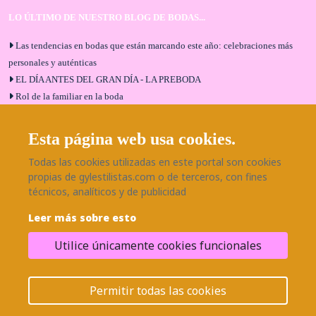
LO ÚLTIMO DE NUESTRO BLOG DE BODAS...
Las tendencias en bodas que están marcando este año: celebraciones más
personales y auténticas
EL DÍA ANTES DEL GRAN DÍA - LA PREBODA
Rol de la familiar en la boda
El menú de boda ideal
Bodas en Alhaurín de la Torre: entrevista exclusiva con Bodaeventos
Esta página web usa cookies.
Málaga
Todas las cookies utilizadas en este portal son cookies
¿Cómo será tu boda?
propias de gylestilistas.com o de terceros, con fines
Blog de bodas
técnicos, analíticos y de publicidad
Leer más sobre esto
SÍGUENOS EN NUESTRAS REDES
Utilice únicamente cookies funcionales
¿Necesitas ayuda?
© 2026 Grupo BodaEventos | Todos los derechos reservados.
Permitir todas las cookies