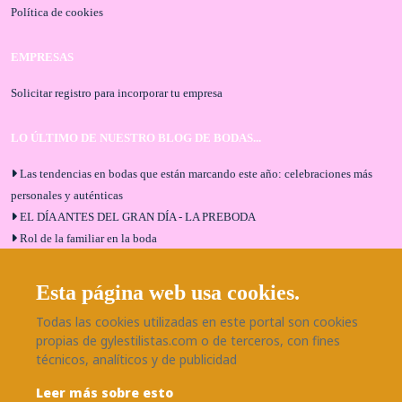
Política de cookies
EMPRESAS
Solicitar registro para incorporar tu empresa
LO ÚLTIMO DE NUESTRO BLOG DE BODAS...
Las tendencias en bodas que están marcando este año: celebraciones más
personales y auténticas
EL DÍA ANTES DEL GRAN DÍA - LA PREBODA
Rol de la familiar en la boda
El menú de boda ideal
Bodas en Alhaurín de la Torre: entrevista exclusiva con Bodaeventos
Esta página web usa cookies.
Málaga
Todas las cookies utilizadas en este portal son cookies
¿Cómo será tu boda?
propias de gylestilistas.com o de terceros, con fines
Blog de bodas
técnicos, analíticos y de publicidad
Leer más sobre esto
SÍGUENOS EN NUESTRAS REDES