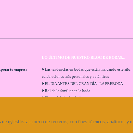
LO ÚLTIMO DE NUESTRO BLOG DE BODAS...
orporar tu empresa
Las tendencias en bodas que están marcando este año:
celebraciones más personales y auténticas
EL DÍA ANTES DEL GRAN DÍA - LA PREBODA
Rol de la familiar en la boda
El menú de boda ideal
Bodas en Alhaurín de la Torre: entrevista exclusiva co
Bodaeventos Málaga
¿Cómo será tu boda?
de gylestilistas.com o de terceros, con fines técnicos, analíticos y d
Blog de bodas