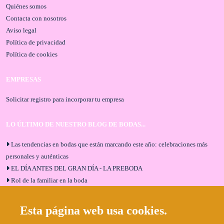
Quiénes somos
Contacta con nosotros
Aviso legal
Política de privacidad
Política de cookies
EMPRESAS
Solicitar registro para incorporar tu empresa
LO ÚLTIMO DE NUESTRO BLOG DE BODAS...
Las tendencias en bodas que están marcando este año: celebraciones más
personales y auténticas
EL DÍA ANTES DEL GRAN DÍA - LA PREBODA
Rol de la familiar en la boda
El menú de boda ideal
Bodas en Alhaurín de la Torre: entrevista exclusiva con Bodaeventos
Esta página web usa cookies.
Málaga