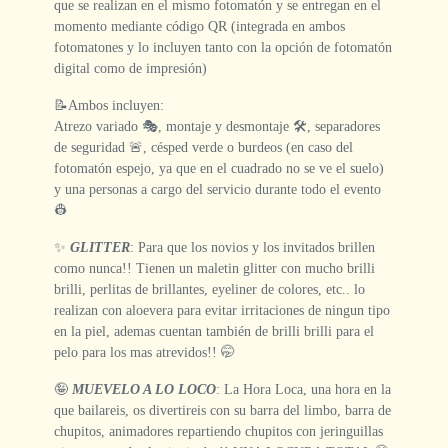
que se realizan en el mismo fotomatón y se entregan en el
momento mediante código QR (integrada en ambos
fotomatones y lo incluyen tanto con la opción de fotomatón
digital como de impresión)
📝Ambos incluyen:
Atrezo variado 🎭, montaje y desmontaje 🛠️, separadores
de seguridad 🚨, césped verde o burdeos (en caso del
fotomatón espejo, ya que en el cuadrado no se ve el suelo)
y una personas a cargo del servicio durante todo el evento
👷
✨
GLITTER
: Para que los novios y los invitados brillen
como nunca!! Tienen un maletin glitter con mucho brilli
brilli, perlitas de brillantes, eyeliner de colores, etc.. lo
realizan con aloevera para evitar irritaciones de ningun tipo
en la piel, ademas cuentan también de brilli brilli para el
pelo para los mas atrevidos!! 🤭
🤪
MUEVELO A LO LOCO
: La Hora Loca, una hora en la
que bailareis, os divertireis con su barra del limbo, barra de
chupitos, animadores repartiendo chupitos con jeringuillas