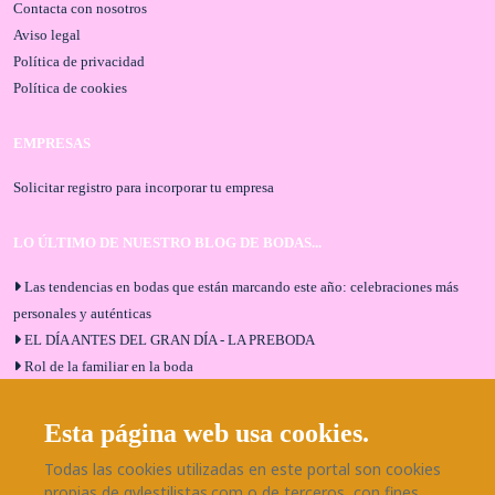
Contacta con nosotros
Aviso legal
Política de privacidad
Política de cookies
EMPRESAS
Solicitar registro para incorporar tu empresa
LO ÚLTIMO DE NUESTRO BLOG DE BODAS...
Las tendencias en bodas que están marcando este año: celebraciones más
personales y auténticas
EL DÍA ANTES DEL GRAN DÍA - LA PREBODA
Rol de la familiar en la boda
El menú de boda ideal
Bodas en Alhaurín de la Torre: entrevista exclusiva con Bodaeventos
Esta página web usa cookies.
Málaga
Todas las cookies utilizadas en este portal son cookies
¿Cómo será tu boda?
propias de gylestilistas.com o de terceros, con fines