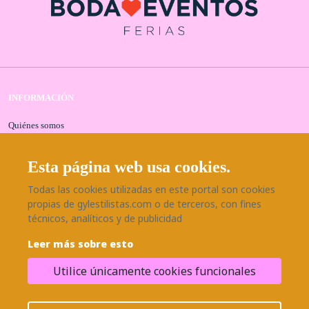
INFORMACIÓN
Quiénes somos
Contacta con nosotros
Aviso legal
Esta página web usa cookies.
Política de privacidad
Todas las cookies utilizadas en este portal son cookies
Política de cookies
propias de gylestilistas.com o de terceros, con fines
Seguridad y protección a compradores
técnicos, analíticos y de publicidad
SÍGUENOS EN NUESTRAS REDES
Leer más sobre esto
Utilice únicamente cookies funcionales