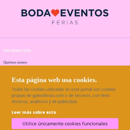
INFORMACIÓN
Quiénes somos
Contacta con nosotros
Aviso legal
Esta página web usa cookies.
Política de privacidad
Todas las cookies utilizadas en este portal son cookies
Política de cookies
propias de gylestilistas.com o de terceros, con fines
Seguridad y protección a compradores
técnicos, analíticos y de publicidad
SÍGUENOS EN NUESTRAS REDES
Leer más sobre esto
Utilice únicamente cookies funcionales