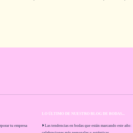
LO ÚLTIMO DE NUESTRO BLOG DE BODAS...
orporar tu empresa
Las tendencias en bodas que están marcando este año:
celebraciones más personales y auténticas