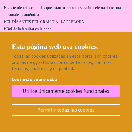
Las tendencias en bodas que están marcando este año: celebraciones más
personales y auténticas
EL DÍA ANTES DEL GRAN DÍA - LA PREBODA
Rol de la familiar en la boda
El menú de boda ideal
Bodas en Alhaurín de la Torre: entrevista exclusiva con Bodaeventos
Esta página web usa cookies.
Málaga
Todas las cookies utilizadas en este portal son cookies
¿Cómo será tu boda?
propias de gylestilistas.com o de terceros, con fines
Blog de bodas
técnicos, analíticos y de publicidad
Leer más sobre esto
SÍGUENOS EN NUESTRAS REDES
Utilice únicamente cookies funcionales
¿Necesitas ayuda?
© 2026 Grupo BodaEventos | Todos los derechos reservados.
Permitir todas las cookies