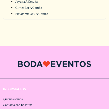
Joyería A Coruña
Glitter Bar A Coruña
Plataforma 360 A Coruña
INFORMACIÓN
Quiénes somos
Contacta con nosotros