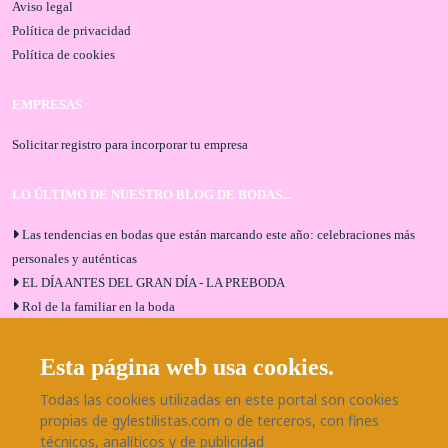
Aviso legal
Política de privacidad
Política de cookies
EMPRESAS
Solicitar registro para incorporar tu empresa
LO ÚLTIMO DE NUESTRO BLOG DE BODAS...
Las tendencias en bodas que están marcando este año: celebraciones más
personales y auténticas
EL DÍA ANTES DEL GRAN DÍA - LA PREBODA
Rol de la familiar en la boda
El menú de boda ideal
Bodas en Alhaurín de la Torre: entrevista exclusiva con Bodaeventos
Esta página web usa cookies.
Málaga
Todas las cookies utilizadas en este portal son cookies
¿Cómo será tu boda?
propias de gylestilistas.com o de terceros, con fines
Blog de bodas
técnicos, analíticos y de publicidad