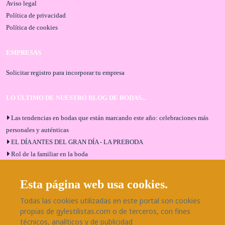
Aviso legal
Política de privacidad
Política de cookies
EMPRESAS
Solicitar registro para incorporar tu empresa
LO ÚLTIMO DE NUESTRO BLOG DE BODAS...
Las tendencias en bodas que están marcando este año: celebraciones más
personales y auténticas
EL DÍA ANTES DEL GRAN DÍA - LA PREBODA
Rol de la familiar en la boda
El menú de boda ideal
Bodas en Alhaurín de la Torre: entrevista exclusiva con Bodaeventos
Esta página web usa cookies.
Málaga
Todas las cookies utilizadas en este portal son cookies
¿Cómo será tu boda?
propias de gylestilistas.com o de terceros, con fines
Blog de bodas
técnicos, analíticos y de publicidad