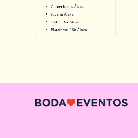
Córner bodas Álava
Joyería Álava
Glitter Bar Álava
Plataforma 360 Álava