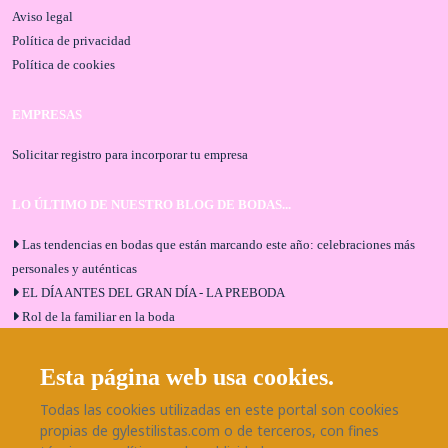
Aviso legal
Política de privacidad
Política de cookies
EMPRESAS
Solicitar registro para incorporar tu empresa
LO ÚLTIMO DE NUESTRO BLOG DE BODAS...
Las tendencias en bodas que están marcando este año: celebraciones más
personales y auténticas
EL DÍA ANTES DEL GRAN DÍA - LA PREBODA
Rol de la familiar en la boda
El menú de boda ideal
Bodas en Alhaurín de la Torre: entrevista exclusiva con Bodaeventos
Esta página web usa cookies.
Málaga
Todas las cookies utilizadas en este portal son cookies
¿Cómo será tu boda?
propias de gylestilistas.com o de terceros, con fines
Blog de bodas