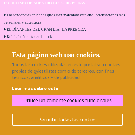
LO ÚLTIMO DE NUESTRO BLOG DE BODAS...
Las tendencias en bodas que están marcando este año: celebraciones más
personales y auténticas
EL DÍA ANTES DEL GRAN DÍA - LA PREBODA
Rol de la familiar en la boda
El menú de boda ideal
Bodas en Alhaurín de la Torre: entrevista exclusiva con Bodaeventos
Esta página web usa cookies.
Málaga
Todas las cookies utilizadas en este portal son cookies
¿Cómo será tu boda?
propias de gylestilistas.com o de terceros, con fines
Blog de bodas
técnicos, analíticos y de publicidad
Leer más sobre esto
SÍGUENOS EN NUESTRAS REDES
Utilice únicamente cookies funcionales
¿Necesitas ayuda?
© 2026 Grupo BodaEventos | Todos los derechos reservados.
Permitir todas las cookies