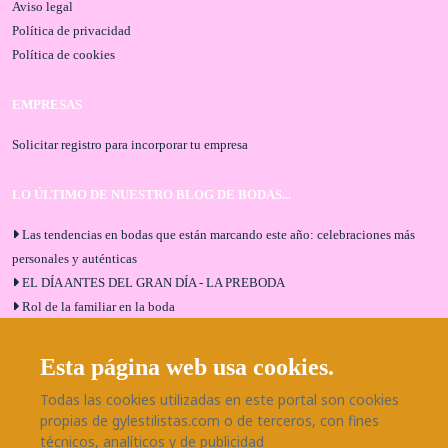
Aviso legal
Política de privacidad
Política de cookies
EMPRESAS
Solicitar registro para incorporar tu empresa
LO ÚLTIMO DE NUESTRO BLOG DE BODAS...
Las tendencias en bodas que están marcando este año: celebraciones más
personales y auténticas
EL DÍA ANTES DEL GRAN DÍA - LA PREBODA
Rol de la familiar en la boda
El menú de boda ideal
Bodas en Alhaurín de la Torre: entrevista exclusiva con Bodaeventos
Esta página web usa cookies.
Málaga
Todas las cookies utilizadas en este portal son cookies
¿Cómo será tu boda?
propias de gylestilistas.com o de terceros, con fines
Blog de bodas
técnicos, analíticos y de publicidad