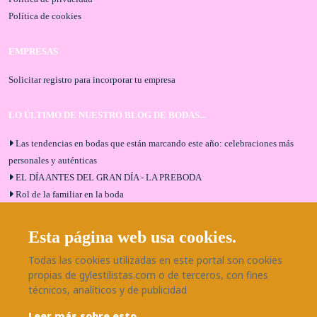
Política de cookies
EMPRESAS
Solicitar registro para incorporar tu empresa
LO ÚLTIMO DE NUESTRO BLOG DE BODAS...
Las tendencias en bodas que están marcando este año: celebraciones más
personales y auténticas
EL DÍA ANTES DEL GRAN DÍA - LA PREBODA
Rol de la familiar en la boda
El menú de boda ideal
Bodas en Alhaurín de la Torre: entrevista exclusiva con Bodaeventos
Esta página web usa cookies.
Málaga
Todas las cookies utilizadas en este portal son cookies
¿Cómo será tu boda?
propias de gylestilistas.com o de terceros, con fines
Blog de bodas
técnicos, analíticos y de publicidad
Leer más sobre esto
SÍGUENOS EN NUESTRAS REDES