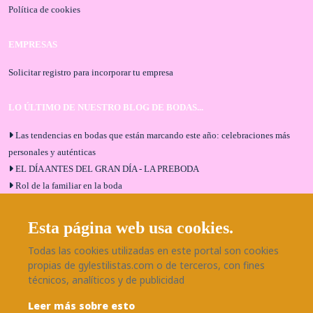
Política de cookies
EMPRESAS
Solicitar registro para incorporar tu empresa
LO ÚLTIMO DE NUESTRO BLOG DE BODAS...
Las tendencias en bodas que están marcando este año: celebraciones más
personales y auténticas
EL DÍA ANTES DEL GRAN DÍA - LA PREBODA
Rol de la familiar en la boda
El menú de boda ideal
Bodas en Alhaurín de la Torre: entrevista exclusiva con Bodaeventos
Esta página web usa cookies.
Málaga
Todas las cookies utilizadas en este portal son cookies
¿Cómo será tu boda?
propias de gylestilistas.com o de terceros, con fines
Blog de bodas
técnicos, analíticos y de publicidad
Leer más sobre esto
SÍGUENOS EN NUESTRAS REDES