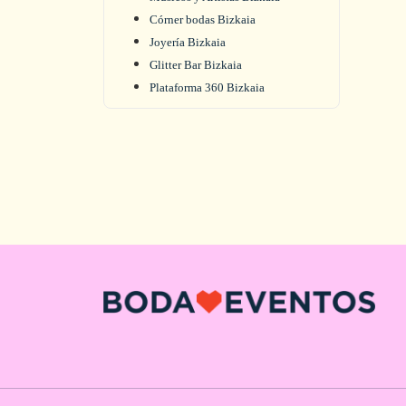
Córner bodas Bizkaia
Joyería Bizkaia
Glitter Bar Bizkaia
Plataforma 360 Bizkaia