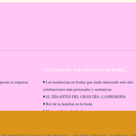
LO ÚLTIMO DE NUESTRO BLOG DE BODAS...
orporar tu empresa
Las tendencias en bodas que están marcando este año:
celebraciones más personales y auténticas
EL DÍA ANTES DEL GRAN DÍA - LA PREBODA
Rol de la familiar en la boda
El menú de boda ideal
Bodas en Alhaurín de la Torre: entrevista exclusiva co
Bodaeventos Málaga
¿Cómo será tu boda?
de gylestilistas.com o de terceros, con fines técnicos, analíticos y d