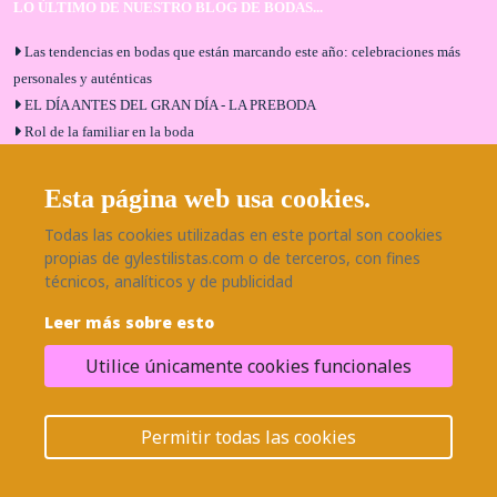
LO ÚLTIMO DE NUESTRO BLOG DE BODAS...
Las tendencias en bodas que están marcando este año: celebraciones más
personales y auténticas
EL DÍA ANTES DEL GRAN DÍA - LA PREBODA
Rol de la familiar en la boda
El menú de boda ideal
Bodas en Alhaurín de la Torre: entrevista exclusiva con Bodaeventos
Esta página web usa cookies.
Málaga
Todas las cookies utilizadas en este portal son cookies
¿Cómo será tu boda?
propias de gylestilistas.com o de terceros, con fines
Blog de bodas
técnicos, analíticos y de publicidad
Leer más sobre esto
SÍGUENOS EN NUESTRAS REDES
Utilice únicamente cookies funcionales
¿Necesitas ayuda?
© 2026 Grupo BodaEventos | Todos los derechos reservados.
Permitir todas las cookies