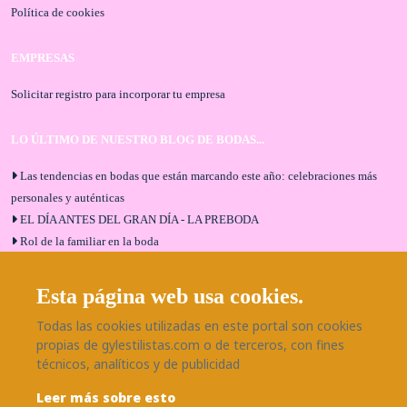
Política de cookies
EMPRESAS
Solicitar registro para incorporar tu empresa
LO ÚLTIMO DE NUESTRO BLOG DE BODAS...
Las tendencias en bodas que están marcando este año: celebraciones más
personales y auténticas
EL DÍA ANTES DEL GRAN DÍA - LA PREBODA
Rol de la familiar en la boda
El menú de boda ideal
Bodas en Alhaurín de la Torre: entrevista exclusiva con Bodaeventos
Esta página web usa cookies.
Málaga
Todas las cookies utilizadas en este portal son cookies
¿Cómo será tu boda?
propias de gylestilistas.com o de terceros, con fines
Blog de bodas
técnicos, analíticos y de publicidad
Leer más sobre esto
SÍGUENOS EN NUESTRAS REDES