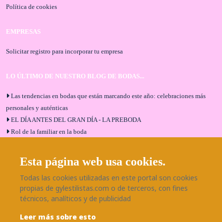
Política de cookies
EMPRESAS
Solicitar registro para incorporar tu empresa
LO ÚLTIMO DE NUESTRO BLOG DE BODAS...
Las tendencias en bodas que están marcando este año: celebraciones más
personales y auténticas
EL DÍA ANTES DEL GRAN DÍA - LA PREBODA
Rol de la familiar en la boda
El menú de boda ideal
Bodas en Alhaurín de la Torre: entrevista exclusiva con Bodaeventos
Esta página web usa cookies.
Málaga
Todas las cookies utilizadas en este portal son cookies
¿Cómo será tu boda?
propias de gylestilistas.com o de terceros, con fines
Blog de bodas
técnicos, analíticos y de publicidad
Leer más sobre esto
SÍGUENOS EN NUESTRAS REDES