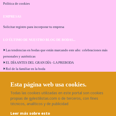
Política de cookies
EMPRESAS
Solicitar registro para incorporar tu empresa
LO ÚLTIMO DE NUESTRO BLOG DE BODAS...
Las tendencias en bodas que están marcando este año: celebraciones más
personales y auténticas
EL DÍA ANTES DEL GRAN DÍA - LA PREBODA
Rol de la familiar en la boda
El menú de boda ideal
Bodas en Alhaurín de la Torre: entrevista exclusiva con Bodaeventos
Esta página web usa cookies.
Málaga
Todas las cookies utilizadas en este portal son cookies
¿Cómo será tu boda?
propias de gylestilistas.com o de terceros, con fines
Blog de bodas
técnicos, analíticos y de publicidad
Leer más sobre esto
SÍGUENOS EN NUESTRAS REDES