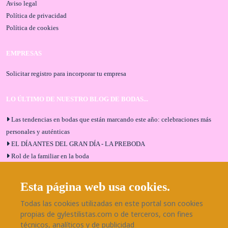
Aviso legal
Política de privacidad
Política de cookies
EMPRESAS
Solicitar registro para incorporar tu empresa
LO ÚLTIMO DE NUESTRO BLOG DE BODAS...
Las tendencias en bodas que están marcando este año: celebraciones más
personales y auténticas
EL DÍA ANTES DEL GRAN DÍA - LA PREBODA
Rol de la familiar en la boda
El menú de boda ideal
Bodas en Alhaurín de la Torre: entrevista exclusiva con Bodaeventos
Esta página web usa cookies.
Málaga
Todas las cookies utilizadas en este portal son cookies
¿Cómo será tu boda?
propias de gylestilistas.com o de terceros, con fines
Blog de bodas
técnicos, analíticos y de publicidad