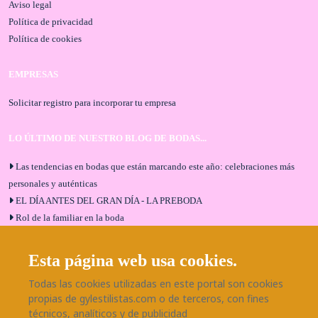
Aviso legal
Política de privacidad
Política de cookies
EMPRESAS
Solicitar registro para incorporar tu empresa
LO ÚLTIMO DE NUESTRO BLOG DE BODAS...
Las tendencias en bodas que están marcando este año: celebraciones más
personales y auténticas
EL DÍA ANTES DEL GRAN DÍA - LA PREBODA
Rol de la familiar en la boda
El menú de boda ideal
Bodas en Alhaurín de la Torre: entrevista exclusiva con Bodaeventos
Esta página web usa cookies.
Málaga
Todas las cookies utilizadas en este portal son cookies
¿Cómo será tu boda?
propias de gylestilistas.com o de terceros, con fines
Blog de bodas
técnicos, analíticos y de publicidad