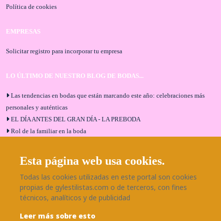
Política de cookies
EMPRESAS
Solicitar registro para incorporar tu empresa
LO ÚLTIMO DE NUESTRO BLOG DE BODAS...
Las tendencias en bodas que están marcando este año: celebraciones más
personales y auténticas
EL DÍA ANTES DEL GRAN DÍA - LA PREBODA
Rol de la familiar en la boda
El menú de boda ideal
Bodas en Alhaurín de la Torre: entrevista exclusiva con Bodaeventos
Esta página web usa cookies.
Málaga
Todas las cookies utilizadas en este portal son cookies
¿Cómo será tu boda?
propias de gylestilistas.com o de terceros, con fines
Blog de bodas
técnicos, analíticos y de publicidad
Leer más sobre esto
SÍGUENOS EN NUESTRAS REDES