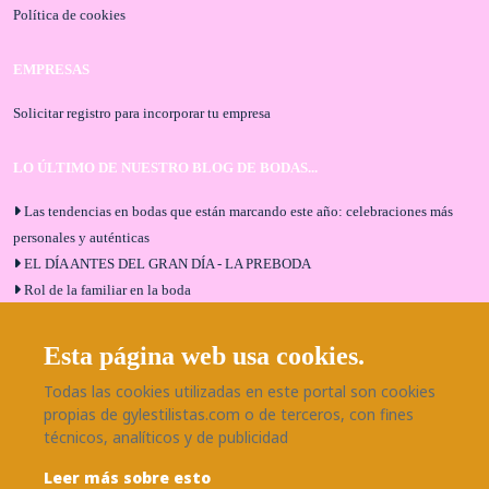
Política de cookies
EMPRESAS
Solicitar registro para incorporar tu empresa
LO ÚLTIMO DE NUESTRO BLOG DE BODAS...
Las tendencias en bodas que están marcando este año: celebraciones más
personales y auténticas
EL DÍA ANTES DEL GRAN DÍA - LA PREBODA
Rol de la familiar en la boda
El menú de boda ideal
Bodas en Alhaurín de la Torre: entrevista exclusiva con Bodaeventos
Esta página web usa cookies.
Málaga
Todas las cookies utilizadas en este portal son cookies
¿Cómo será tu boda?
propias de gylestilistas.com o de terceros, con fines
Blog de bodas
técnicos, analíticos y de publicidad
Leer más sobre esto
SÍGUENOS EN NUESTRAS REDES