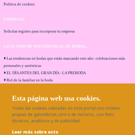
Política de cookies
EMPRESAS
Solicitar registro para incorporar tu empresa
LO ÚLTIMO DE NUESTRO BLOG DE BODAS...
Las tendencias en bodas que están marcando este año: celebraciones más
personales y auténticas
EL DÍA ANTES DEL GRAN DÍA - LA PREBODA
Rol de la familiar en la boda
El menú de boda ideal
Bodas en Alhaurín de la Torre: entrevista exclusiva con Bodaeventos
Esta página web usa cookies.
Málaga
Todas las cookies utilizadas en este portal son cookies
¿Cómo será tu boda?
propias de gylestilistas.com o de terceros, con fines
Blog de bodas
técnicos, analíticos y de publicidad
Leer más sobre esto
SÍGUENOS EN NUESTRAS REDES