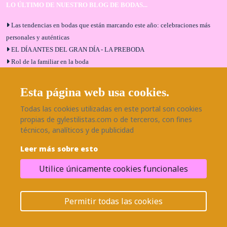
LO ÚLTIMO DE NUESTRO BLOG DE BODAS...
Las tendencias en bodas que están marcando este año: celebraciones más
personales y auténticas
EL DÍA ANTES DEL GRAN DÍA - LA PREBODA
Rol de la familiar en la boda
El menú de boda ideal
Bodas en Alhaurín de la Torre: entrevista exclusiva con Bodaeventos
Esta página web usa cookies.
Málaga
Todas las cookies utilizadas en este portal son cookies
¿Cómo será tu boda?
propias de gylestilistas.com o de terceros, con fines
Blog de bodas
técnicos, analíticos y de publicidad
Leer más sobre esto
SÍGUENOS EN NUESTRAS REDES
Utilice únicamente cookies funcionales
¿Necesitas ayuda?
© 2026 Grupo BodaEventos | Todos los derechos reservados.
Permitir todas las cookies