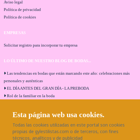
Aviso legal
Política de privacidad
Política de cookies
EMPRESAS
Solicitar registro para incorporar tu empresa
LO ÚLTIMO DE NUESTRO BLOG DE BODAS...
Las tendencias en bodas que están marcando este año: celebraciones más
personales y auténticas
EL DÍA ANTES DEL GRAN DÍA - LA PREBODA
Rol de la familiar en la boda
El menú de boda ideal
Bodas en Alhaurín de la Torre: entrevista exclusiva con Bodaeventos
Esta página web usa cookies.
Málaga
Todas las cookies utilizadas en este portal son cookies
¿Cómo será tu boda?
propias de gylestilistas.com o de terceros, con fines
Blog de bodas
técnicos, analíticos y de publicidad