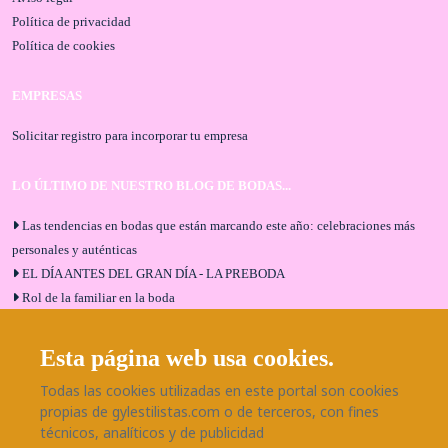
Política de privacidad
Política de cookies
EMPRESAS
Solicitar registro para incorporar tu empresa
LO ÚLTIMO DE NUESTRO BLOG DE BODAS...
Las tendencias en bodas que están marcando este año: celebraciones más
personales y auténticas
EL DÍA ANTES DEL GRAN DÍA - LA PREBODA
Rol de la familiar en la boda
El menú de boda ideal
Bodas en Alhaurín de la Torre: entrevista exclusiva con Bodaeventos
Esta página web usa cookies.
Málaga
Todas las cookies utilizadas en este portal son cookies
¿Cómo será tu boda?
propias de gylestilistas.com o de terceros, con fines
Blog de bodas
técnicos, analíticos y de publicidad