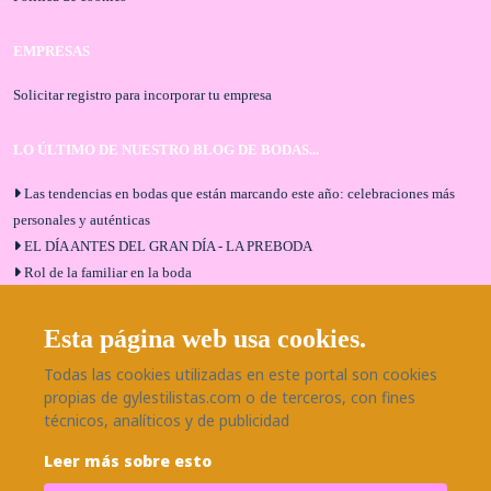
EMPRESAS
Solicitar registro para incorporar tu empresa
LO ÚLTIMO DE NUESTRO BLOG DE BODAS...
Las tendencias en bodas que están marcando este año: celebraciones más
personales y auténticas
EL DÍA ANTES DEL GRAN DÍA - LA PREBODA
Rol de la familiar en la boda
El menú de boda ideal
Bodas en Alhaurín de la Torre: entrevista exclusiva con Bodaeventos
Esta página web usa cookies.
Málaga
Todas las cookies utilizadas en este portal son cookies
¿Cómo será tu boda?
propias de gylestilistas.com o de terceros, con fines
Blog de bodas
técnicos, analíticos y de publicidad
Leer más sobre esto
SÍGUENOS EN NUESTRAS REDES