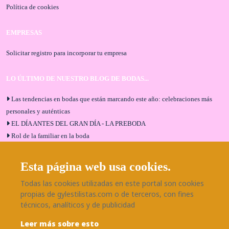
Política de cookies
EMPRESAS
Solicitar registro para incorporar tu empresa
LO ÚLTIMO DE NUESTRO BLOG DE BODAS...
Las tendencias en bodas que están marcando este año: celebraciones más
personales y auténticas
EL DÍA ANTES DEL GRAN DÍA - LA PREBODA
Rol de la familiar en la boda
El menú de boda ideal
Bodas en Alhaurín de la Torre: entrevista exclusiva con Bodaeventos
Esta página web usa cookies.
Málaga
Todas las cookies utilizadas en este portal son cookies
¿Cómo será tu boda?
propias de gylestilistas.com o de terceros, con fines
Blog de bodas
técnicos, analíticos y de publicidad
Leer más sobre esto
SÍGUENOS EN NUESTRAS REDES