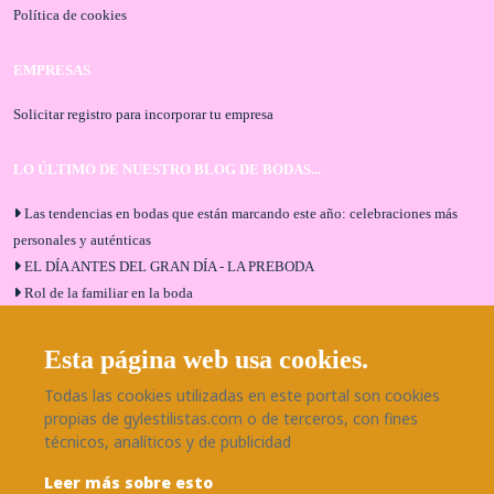
Política de cookies
EMPRESAS
Solicitar registro para incorporar tu empresa
LO ÚLTIMO DE NUESTRO BLOG DE BODAS...
Las tendencias en bodas que están marcando este año: celebraciones más
personales y auténticas
EL DÍA ANTES DEL GRAN DÍA - LA PREBODA
Rol de la familiar en la boda
El menú de boda ideal
Bodas en Alhaurín de la Torre: entrevista exclusiva con Bodaeventos
Esta página web usa cookies.
Málaga
Todas las cookies utilizadas en este portal son cookies
¿Cómo será tu boda?
propias de gylestilistas.com o de terceros, con fines
Blog de bodas
técnicos, analíticos y de publicidad
Leer más sobre esto
SÍGUENOS EN NUESTRAS REDES