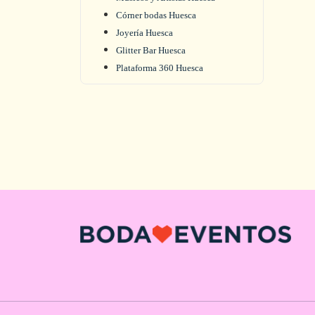
Córner bodas Huesca
Joyería Huesca
Glitter Bar Huesca
Plataforma 360 Huesca