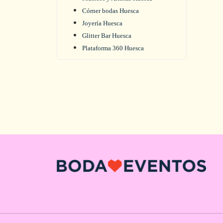
Córner bodas Huesca
Joyería Huesca
Glitter Bar Huesca
Plataforma 360 Huesca