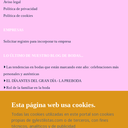
Aviso legal
Política de privacidad
Política de cookies
EMPRESAS
Solicitar registro para incorporar tu empresa
LO ÚLTIMO DE NUESTRO BLOG DE BODAS...
Las tendencias en bodas que están marcando este año: celebraciones más
personales y auténticas
EL DÍA ANTES DEL GRAN DÍA - LA PREBODA
Rol de la familiar en la boda
El menú de boda ideal
Bodas en Alhaurín de la Torre: entrevista exclusiva con Bodaeventos
Esta página web usa cookies.
Málaga
Todas las cookies utilizadas en este portal son cookies
¿Cómo será tu boda?
propias de gylestilistas.com o de terceros, con fines
Blog de bodas
técnicos, analíticos y de publicidad