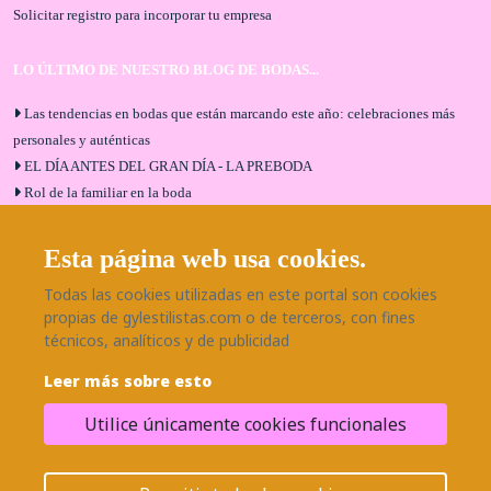
Solicitar registro para incorporar tu empresa
LO ÚLTIMO DE NUESTRO BLOG DE BODAS...
Las tendencias en bodas que están marcando este año: celebraciones más
personales y auténticas
EL DÍA ANTES DEL GRAN DÍA - LA PREBODA
Rol de la familiar en la boda
El menú de boda ideal
Bodas en Alhaurín de la Torre: entrevista exclusiva con Bodaeventos
Esta página web usa cookies.
Málaga
Todas las cookies utilizadas en este portal son cookies
¿Cómo será tu boda?
propias de gylestilistas.com o de terceros, con fines
Blog de bodas
técnicos, analíticos y de publicidad
Leer más sobre esto
SÍGUENOS EN NUESTRAS REDES
Utilice únicamente cookies funcionales
¿Necesitas ayuda?
© 2026 Grupo BodaEventos | Todos los derechos reservados.