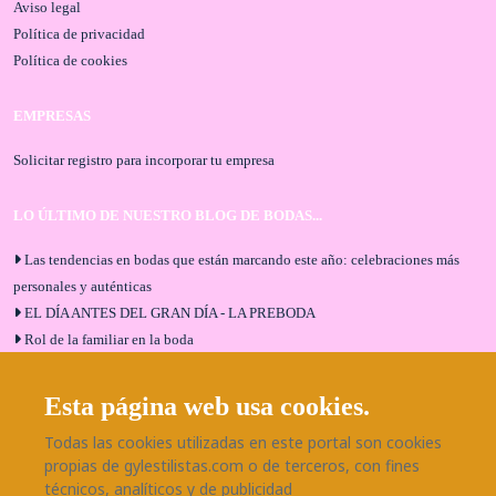
Aviso legal
Política de privacidad
Política de cookies
EMPRESAS
Solicitar registro para incorporar tu empresa
LO ÚLTIMO DE NUESTRO BLOG DE BODAS...
Las tendencias en bodas que están marcando este año: celebraciones más
personales y auténticas
EL DÍA ANTES DEL GRAN DÍA - LA PREBODA
Rol de la familiar en la boda
El menú de boda ideal
Bodas en Alhaurín de la Torre: entrevista exclusiva con Bodaeventos
Esta página web usa cookies.
Málaga
Todas las cookies utilizadas en este portal son cookies
¿Cómo será tu boda?
propias de gylestilistas.com o de terceros, con fines
Blog de bodas
técnicos, analíticos y de publicidad