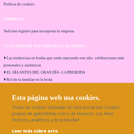
Política de cookies
EMPRESAS
Solicitar registro para incorporar tu empresa
LO ÚLTIMO DE NUESTRO BLOG DE BODAS...
Las tendencias en bodas que están marcando este año: celebraciones más
personales y auténticas
EL DÍA ANTES DEL GRAN DÍA - LA PREBODA
Rol de la familiar en la boda
El menú de boda ideal
Bodas en Alhaurín de la Torre: entrevista exclusiva con Bodaeventos
Esta página web usa cookies.
Málaga
Todas las cookies utilizadas en este portal son cookies
¿Cómo será tu boda?
propias de gylestilistas.com o de terceros, con fines
Blog de bodas
técnicos, analíticos y de publicidad
Leer más sobre esto
SÍGUENOS EN NUESTRAS REDES