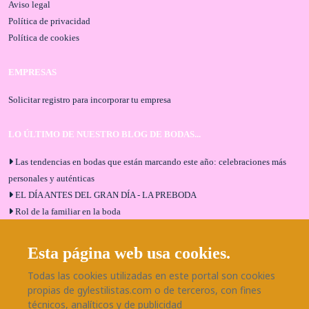
Aviso legal
Política de privacidad
Política de cookies
EMPRESAS
Solicitar registro para incorporar tu empresa
LO ÚLTIMO DE NUESTRO BLOG DE BODAS...
Las tendencias en bodas que están marcando este año: celebraciones más
personales y auténticas
EL DÍA ANTES DEL GRAN DÍA - LA PREBODA
Rol de la familiar en la boda
El menú de boda ideal
Bodas en Alhaurín de la Torre: entrevista exclusiva con Bodaeventos
Esta página web usa cookies.
Málaga
Todas las cookies utilizadas en este portal son cookies
¿Cómo será tu boda?
propias de gylestilistas.com o de terceros, con fines
Blog de bodas
técnicos, analíticos y de publicidad