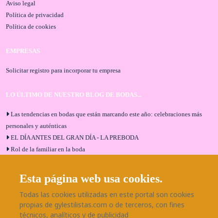
Aviso legal
Política de privacidad
Política de cookies
EMPRESAS
Solicitar registro para incorporar tu empresa
LO ÚLTIMO DE NUESTRO BLOG DE BODAS...
Las tendencias en bodas que están marcando este año: celebraciones más
personales y auténticas
EL DÍA ANTES DEL GRAN DÍA - LA PREBODA
Rol de la familiar en la boda
El menú de boda ideal
Bodas en Alhaurín de la Torre: entrevista exclusiva con Bodaeventos
Esta página web usa cookies.
Málaga
Todas las cookies utilizadas en este portal son cookies
¿Cómo será tu boda?
propias de gylestilistas.com o de terceros, con fines
Blog de bodas
técnicos, analíticos y de publicidad