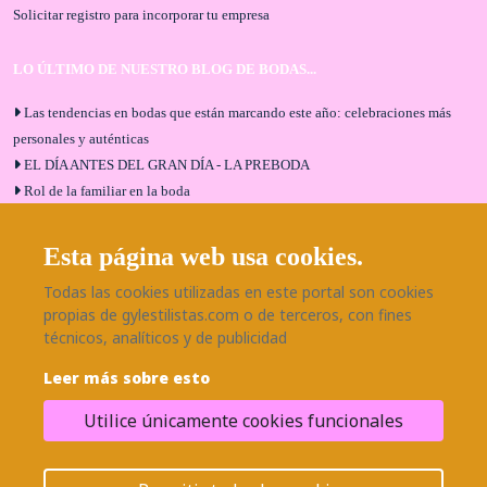
Solicitar registro para incorporar tu empresa
LO ÚLTIMO DE NUESTRO BLOG DE BODAS...
Las tendencias en bodas que están marcando este año: celebraciones más
personales y auténticas
EL DÍA ANTES DEL GRAN DÍA - LA PREBODA
Rol de la familiar en la boda
El menú de boda ideal
Bodas en Alhaurín de la Torre: entrevista exclusiva con Bodaeventos
Esta página web usa cookies.
Málaga
Todas las cookies utilizadas en este portal son cookies
¿Cómo será tu boda?
propias de gylestilistas.com o de terceros, con fines
Blog de bodas
técnicos, analíticos y de publicidad
Leer más sobre esto
SÍGUENOS EN NUESTRAS REDES
Utilice únicamente cookies funcionales
¿Necesitas ayuda?
© 2026 Grupo BodaEventos | Todos los derechos reservados.