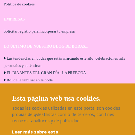
Política de cookies
EMPRESAS
Solicitar registro para incorporar tu empresa
LO ÚLTIMO DE NUESTRO BLOG DE BODAS...
Las tendencias en bodas que están marcando este año: celebraciones más
personales y auténticas
EL DÍA ANTES DEL GRAN DÍA - LA PREBODA
Rol de la familiar en la boda
El menú de boda ideal
Bodas en Alhaurín de la Torre: entrevista exclusiva con Bodaeventos
Esta página web usa cookies.
Málaga
Todas las cookies utilizadas en este portal son cookies
¿Cómo será tu boda?
propias de gylestilistas.com o de terceros, con fines
Blog de bodas
técnicos, analíticos y de publicidad
Leer más sobre esto
SÍGUENOS EN NUESTRAS REDES