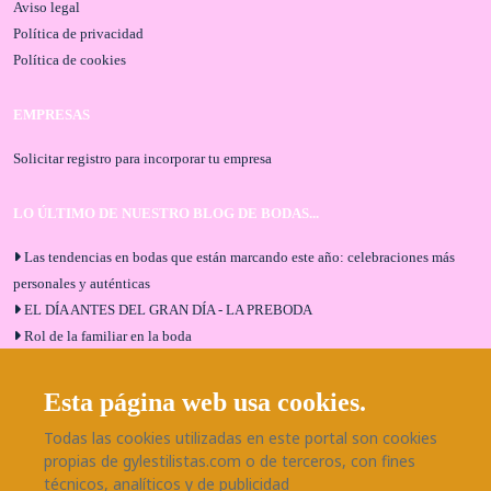
Aviso legal
Política de privacidad
Política de cookies
EMPRESAS
Solicitar registro para incorporar tu empresa
LO ÚLTIMO DE NUESTRO BLOG DE BODAS...
Las tendencias en bodas que están marcando este año: celebraciones más
personales y auténticas
EL DÍA ANTES DEL GRAN DÍA - LA PREBODA
Rol de la familiar en la boda
El menú de boda ideal
Bodas en Alhaurín de la Torre: entrevista exclusiva con Bodaeventos
Esta página web usa cookies.
Málaga
Todas las cookies utilizadas en este portal son cookies
¿Cómo será tu boda?
propias de gylestilistas.com o de terceros, con fines
Blog de bodas
técnicos, analíticos y de publicidad