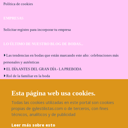
Política de cookies
EMPRESAS
Solicitar registro para incorporar tu empresa
LO ÚLTIMO DE NUESTRO BLOG DE BODAS...
Las tendencias en bodas que están marcando este año: celebraciones más
personales y auténticas
EL DÍA ANTES DEL GRAN DÍA - LA PREBODA
Rol de la familiar en la boda
El menú de boda ideal
Bodas en Alhaurín de la Torre: entrevista exclusiva con Bodaeventos
Esta página web usa cookies.
Málaga
Todas las cookies utilizadas en este portal son cookies
¿Cómo será tu boda?
propias de gylestilistas.com o de terceros, con fines
Blog de bodas
técnicos, analíticos y de publicidad
Leer más sobre esto
SÍGUENOS EN NUESTRAS REDES